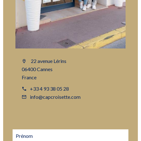
22 avenue Lérins
06400 Cannes
France
+33 4 93 38 05 28
info@capcroisette.com