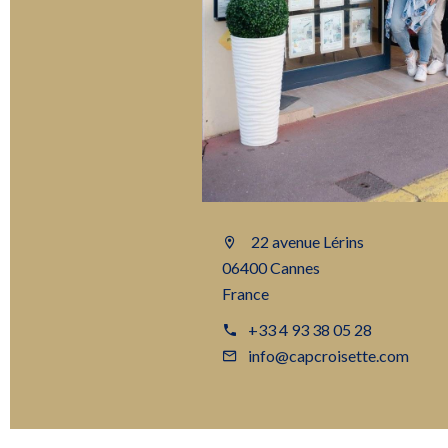
22 avenue Lérins
06400 Cannes
France
+33 4 93 38 05 28
info@capcroisette.com