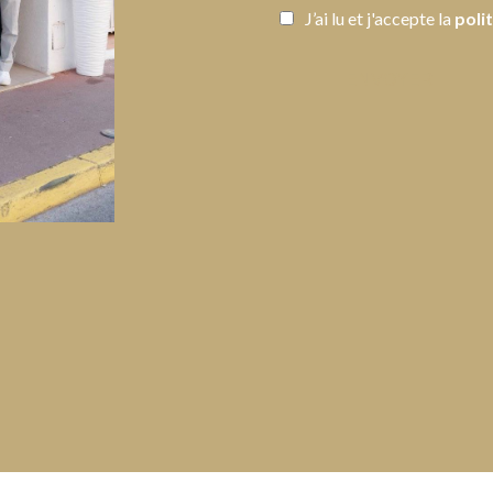
J’ai lu et j'accepte la
poli
ENVOYER