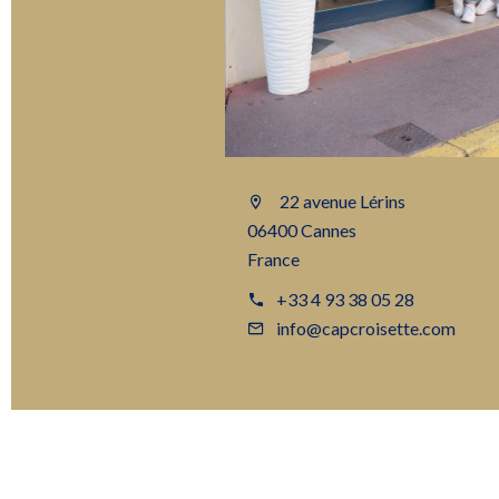
22 avenue Lérins
06400 Cannes
France
+33 4 93 38 05 28
info@capcroisette.com