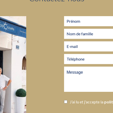
J’ai lu et j'accepte la
poli