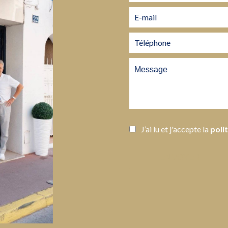
J’ai lu et j'accepte la
poli
ENVOYER