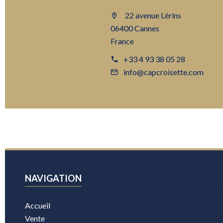
22 avenue Lérins
06400 Cannes
France
+33 4 93 38 05 28
info@capcroisette.com
NAVIGATION
Accueil
Vente