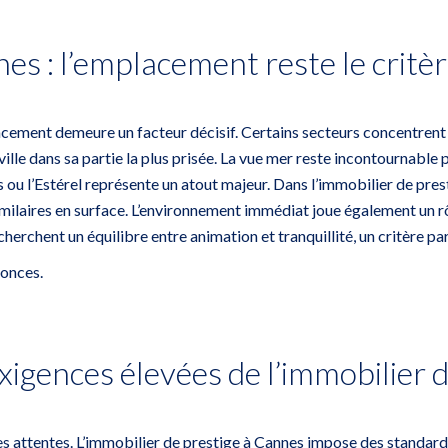
nes : l’emplacement reste le crit
lacement demeure un facteur décisif. Certains secteurs concentrent 
-ville dans sa partie la plus prisée. La vue mer reste incontournabl
s ou l’Estérel représente un atout majeur. Dans l’immobilier de pres
milaires en surface. L’environnement immédiat joue également un rôl
rchent un équilibre entre animation et tranquillité, un critère pa
nonces
.
 exigences élevées de l’immobilier
s attentes. L’immobilier de prestige à Cannes impose des standards é