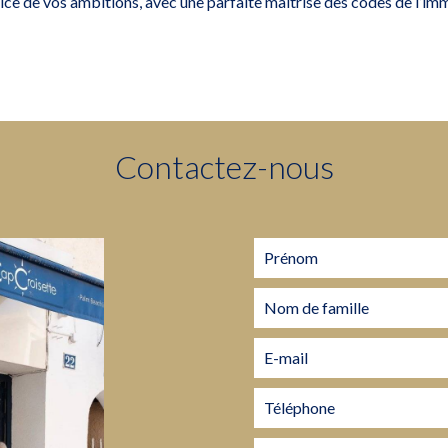
e de vos ambitions, avec une parfaite maîtrise des codes de l’imm
Contactez-nous