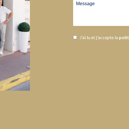
J’ai lu et j'accepte la
poli
ENVOYER