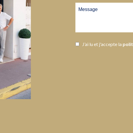
J’ai lu et j'accepte la
poli
ENVOYER