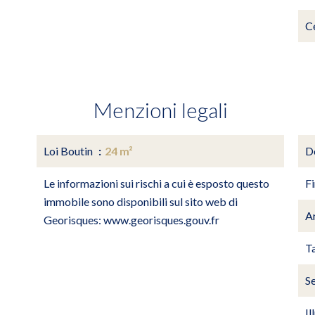
C
Menzioni legali
Loi Boutin
24 m²
D
Le informazioni sui rischi a cui è esposto questo
F
immobile sono disponibili sul sito web di
A
Georisques: www.georisques.gouv.fr
Ta
Se
Il