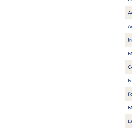
Ac
A
I
M
C
Fe
F
M
L