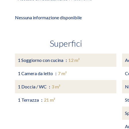
Nessuna informazione disponibile
Superfici
1 Soggiorno con cucina
12 m²
A
1 Camera da letto
7 m²
C
1 Doccia / WC
3 m²
N
1 Terrazza
21 m²
S
S
A