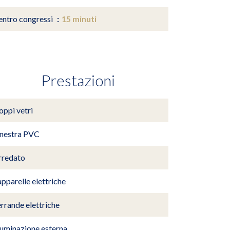
entro congressi
15 minuti
Prestazioni
oppi vetri
inestra PVC
rredato
pparelle elettriche
rrande elettriche
luminazione esterna