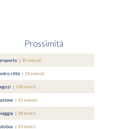
Prossimità
eroporto
35 minuti
entro città
10 minuti
egozi
100 metri
tazione
15 minuti
piaggia
20 metri
utobus
50 metri