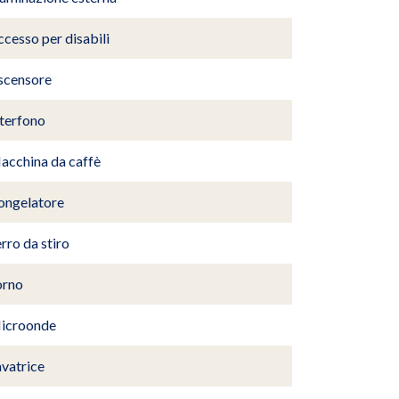
cesso per disabili
scensore
nterfono
acchina da caffè
ongelatore
rro da stiro
orno
icroonde
avatrice