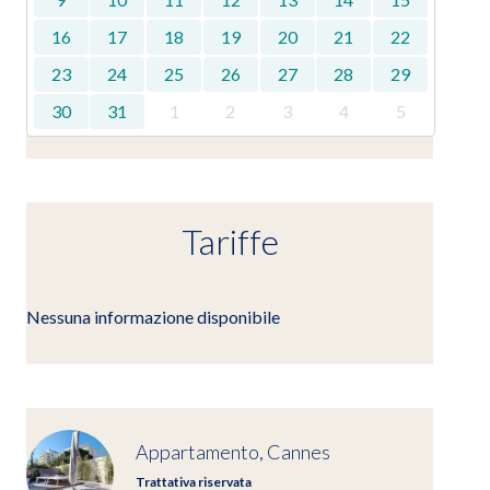
16
17
18
19
20
21
22
23
24
25
26
27
28
29
30
31
1
2
3
4
5
Tariffe
Nessuna informazione disponibile
Appartamento, Cannes
Trattativa riservata