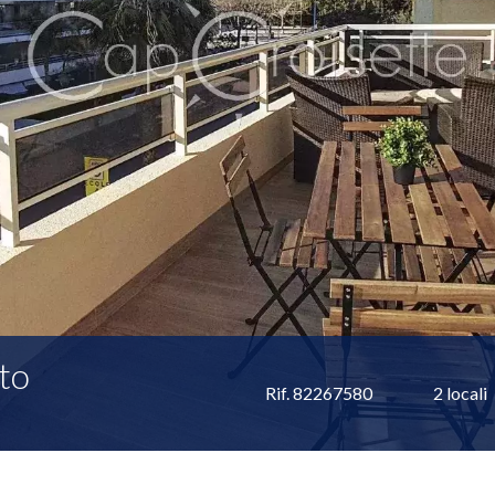
to
Rif. 82267580
2 locali