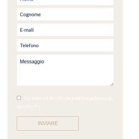
Ho letto ed accetto
la politica privacy
su
questo sito
INVIARE