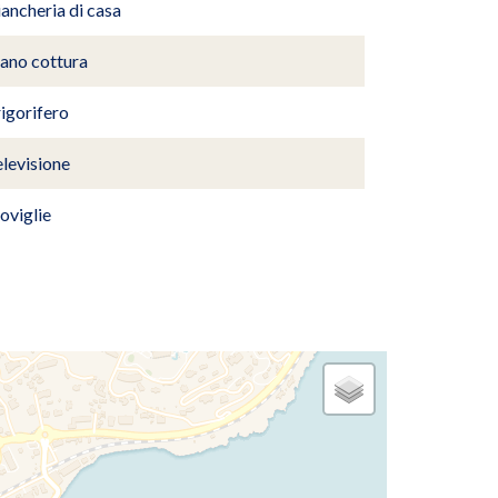
ancheria di casa
iano cottura
igorifero
levisione
oviglie