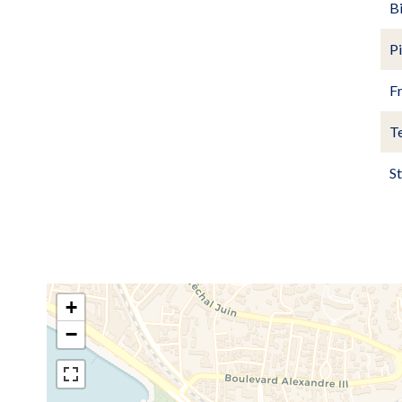
Bi
P
Fr
Te
St
+
−