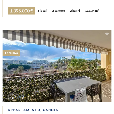
1.395.000 €
3 locali
2 camere
2 bagni
115.34 m²
Esclusiva
APPARTAMENTO, CANNES