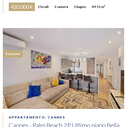
420.000 €
2 locali
1 camera
1 bagno
49.51 m²
Esclusiva
APPARTAMENTO, CANNES
Cannes - Palm Beach 2P Ultimo piano Bella