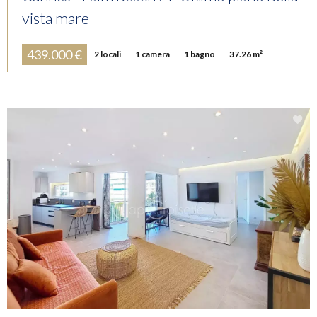
vista mare
439.000 €
2 locali
1 camera
1 bagno
37.26 m²