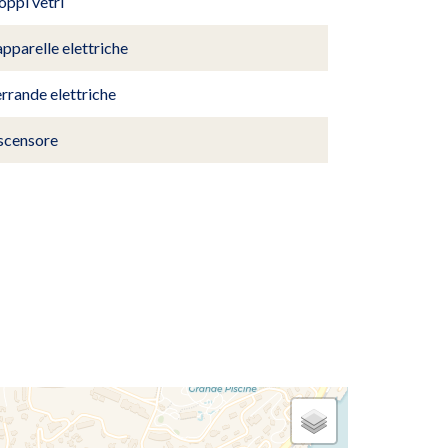
oppi vetri
pparelle elettriche
rrande elettriche
scensore