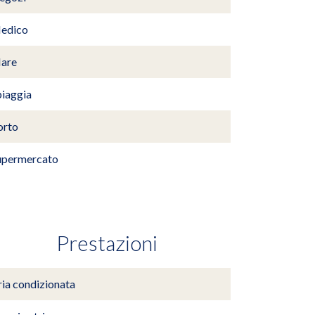
edico
are
piaggia
orto
upermercato
Prestazioni
ria condizionata