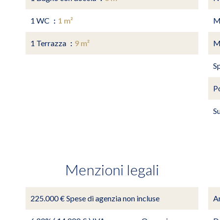
1 WC
1 m²
M
1 Terrazza
9 m²
M
S
P
S
Menzioni legali
225.000 € Spese di agenzia non incluse
A