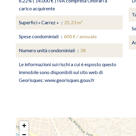
6.22% ( 14.000 € ) IVA compresa Onorari a
D
carico acquirente
Ta
Superfici « Carrez »
25,23 m²
Se
Spese condominiali
600 € / annuale
A
Numero unità condominiali
38
Le informazioni sui rischi a cui è esposto questo
immobile sono disponibili sul sito web di
Georisques: www.georisques.gouv.fr
+
−