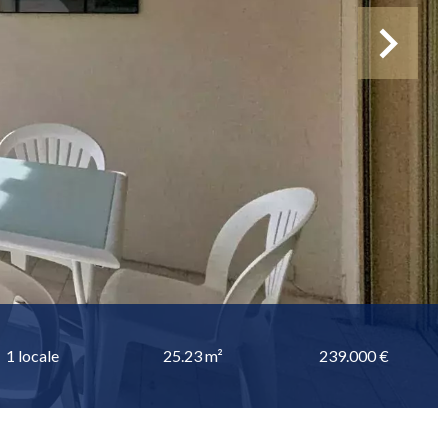
1 locale
25.23 m²
239.000 €