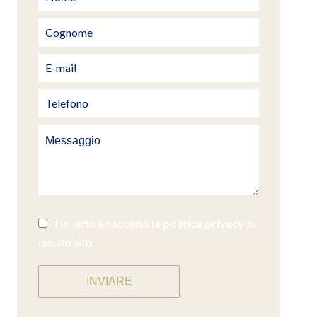
Ho letto ed accetto
la politica privacy
su
questo sito
INVIARE