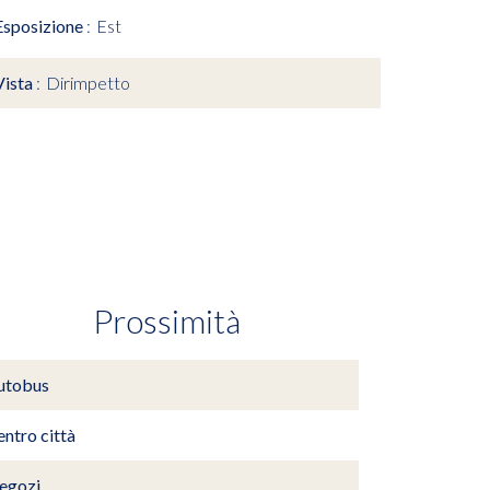
Esposizione
Est
Vista
Dirimpetto
Prossimità
utobus
ntro città
egozi