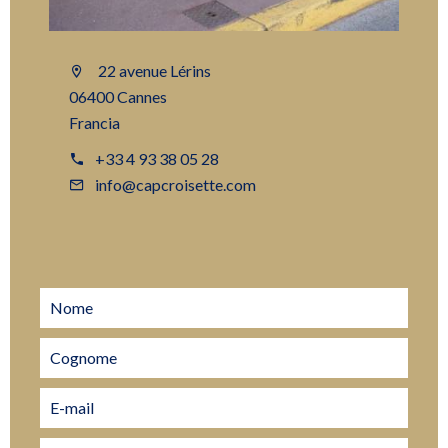
22 avenue Lérins
06400 Cannes
Francia
+33 4 93 38 05 28
info@capcroisette.com