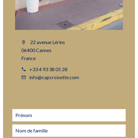
22 avenue Lérins
06400 Cannes
France
+33 4 93 38 05 28
info@capcroisette.com